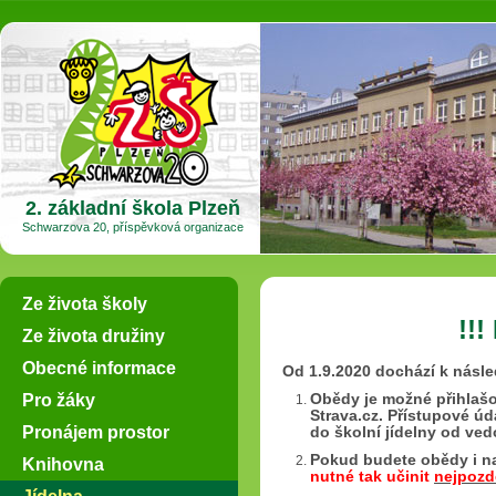
2. základní škola Plzeň
Schwarzova 20, příspěvková organizace
Ze života školy
!!!
Ze života družiny
Obecné informace
Od 1.9.2020 dochází k násl
Pro žáky
Obědy je možné přihlašo
Strava.cz. Přístupové úda
Pronájem prostor
do školní jídelny od ved
Pokud budete obědy i na
Knihovna
nutné tak učinit
nejpozd