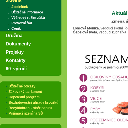
Jídelna
Jídelníček
Užitečné informace
Aktuál
Výživový režim žáků
Změna jí
Provozní řád
Lohrová Monika
, vedoucí školní jí
Ceník
Čepelová Iveta
, vedoucí kuchařka
Družina
Dokumenty
Projekty
Kontakty
60. výročí
Užitečné odkazy
Žákovský parlament
Odpolední program
Bezhotovostní úhrady kroužků
Recyklohraní - sběr papíru
Přijímací řízení na SŠ