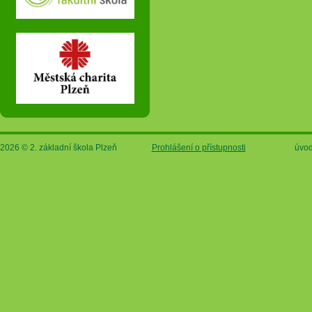
2026 © 2. základní škola Plzeň
Prohlášení o přístupnosti
úvod