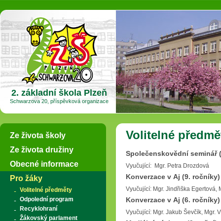
2. základní škola Plzeň
Schwarzova 20, příspěvková organizace
Volitelné předmě
Ze života školy
Ze života družiny
Společenskovědní seminář (
Obecné informace
Vyučující: Mgr. Petra Drozdová
Konverzace v Aj (9. ročníky)
Pro žáky
Vyučující: Mgr. Jindřiška Egertová,
Volitelné předměty
Odpolední program
Konverzace v Aj (6. ročníky)
Recyklohraní
Vyučující: Mgr. Jakub Ševčík, Mgr. 
Žákovský parlament