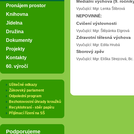
Mediální výchova (9. ročník
Pronájem prostor
Vyučující: Mgr. Lenka Štíbrová
Knihovna
NEPOVINNÉ:
Jídelna
Cvičení výslovnosti
Družina
Vyučující: Mgr. Štěpánka Elgrová
Zdravotní tělesná výchova
Dokumenty
Vyučující: Mgr. Edita Hrubá
Projekty
Sborový zpěv
Kontakty
Vyučující: Mgr. Eliška Strejcová, 
60. výročí
Užitečné odkazy
Žákovský parlament
Odpolední program
Bezhotovostní úhrady kroužků
Recyklohraní - sběr papíru
Přijímací řízení na SŠ
Podporujeme