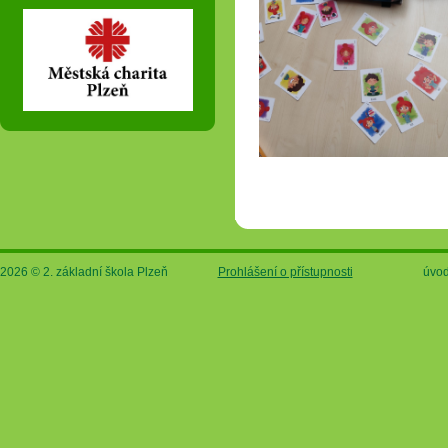
2026 © 2. základní škola Plzeň
Prohlášení o přístupnosti
úvod