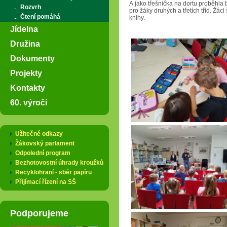
A jako třešnička na dortu proběhla
Rozvrh
pro žáky druhých a třetích tříd. Žác
Čtení pomáhá
knihy.
Jídelna
Družina
Dokumenty
Projekty
Kontakty
60. výročí
Užitečné odkazy
Žákovský parlament
Odpolední program
Bezhotovostní úhrady kroužků
Recyklohraní - sběr papíru
Přijímací řízení na SŠ
Podporujeme