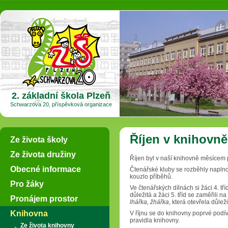
2. základní škola Plzeň
Schwarzova 20, příspěvková organizace
Říjen v knihovně
Ze života školy
Ze života družiny
Říjen byl v naší knihovně měsícem 
Obecné informace
Čtenářské kluby se rozběhly naplno 
kouzlo příběhů.
Pro žáky
Ve čtenářských dílnách si žáci 4. tř
důležitá a žáci 5. tříd se zaměřili
Pronájem prostor
lhářka, žhářka
, která otevřela důlež
Knihovna
V říjnu se do knihovny poprvé podíval
pravidla knihovny.
Ze života knihovny