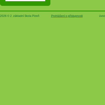
2026 © 2. základní škola Plzeň
Prohlášení o přístupnosti
úvod