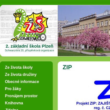
2. základní škola Plzeň
Schwarzova 20, příspěvková organizace
ZIP
Ze života školy
Ze života družiny
Obecné informace
Pro žáky
Pronájem prostor
Knihovna