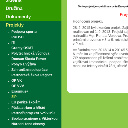
Jídelna
Družina
Proj
Dokumenty
Hodnocení projektu:
Projekty
28. 2. 2015 byl ukončen projekt Zaji
Podpora sportu
realizován od 1. 9. 2013. Projekt z
nahradila Mgr. Renata Vordová. Pr
PROSIT
primární prevence v 8. a 9. ročnícíc
ITI
v Plzni.
Granty OŠMT
Ve školním roce 2013/14 a 2014/15 
Polytechnická výchova
6. ročníku za přítomnosti výše uved
ZIP nápomocen při řešení problémov
Doosan Škoda Power
zajišťoval i metodickou podporu šk
Pohyb a výživa
mohli na lektory obrátit žáci, učitelé 
Zahraniční spolupráce
Partnerská škola Pegnitz
OP VK
OP VVV
Erasmus+
ZIP
EU peníze školám
Půda, atrium a hřiště
Partneři projektu SZŠVOŠZ
Spolupracujeme s Viktorkou
Národní fond obnovy