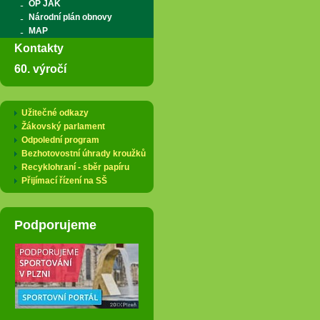
OP JAK
Národní plán obnovy
MAP
Kontakty
60. výročí
Užitečné odkazy
Žákovský parlament
Odpolední program
Bezhotovostní úhrady kroužků
Recyklohraní - sběr papíru
Přijímací řízení na SŠ
Podporujeme