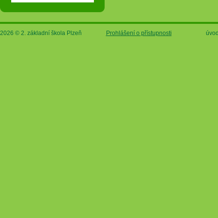
2026 © 2. základní škola Plzeň
Prohlášení o přístupnosti
úvod