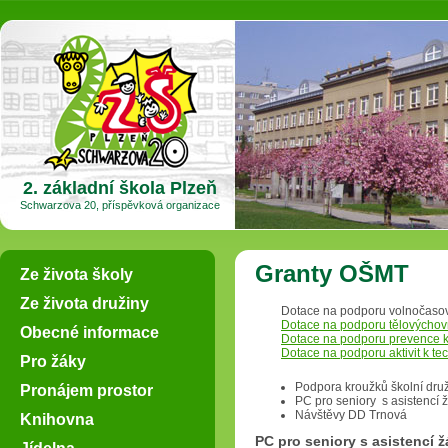
2. základní škola Plzeň
Schwarzova 20, příspěvková organizace
Granty OŠMT
Ze života školy
Ze života družiny
Dotace na podporu volnočasový
Dotace na podporu tělovýchovn
Obecné informace
Dotace na podporu prevence kr
Dotace na podporu aktivit k t
Pro žáky
Podpora kroužků školní dru
Pronájem prostor
PC pro seniory s asistencí 
Návštěvy DD Trnová
Knihovna
PC pro seniory s asistencí 