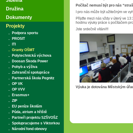
Jídelna
Počítač nemusí být pro nás “str
Družina
I pro nás může být užitečným ve vy
Dokumenty
Přijďte mezi nás vždy v úterý ve 13
hodinu výuky práce s počítačem pro
Projekty
Jste srdečně vítáni!!!
Podpora sportu
PROSIT
ITI
Granty OŠMT
Polytechnická výchova
Doosan Škoda Power
Pohyb a výživa
Zahraniční spolupráce
Partnerská škola Pegnitz
OP VK
Výuka je dotována Městským úřa
OP VVV
Erasmus+
ZIP
EU peníze školám
Půda, atrium a hřiště
Partneři projektu SZŠVOŠZ
Spolupracujeme s Viktorkou
Národní fond obnovy