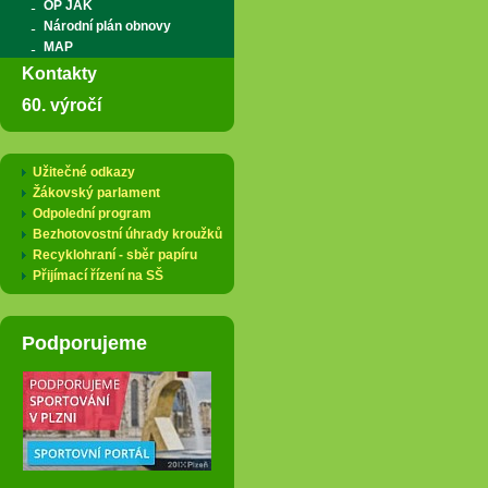
OP JAK
Národní plán obnovy
MAP
Kontakty
60. výročí
Užitečné odkazy
Žákovský parlament
Odpolední program
Bezhotovostní úhrady kroužků
Recyklohraní - sběr papíru
Přijímací řízení na SŠ
Podporujeme