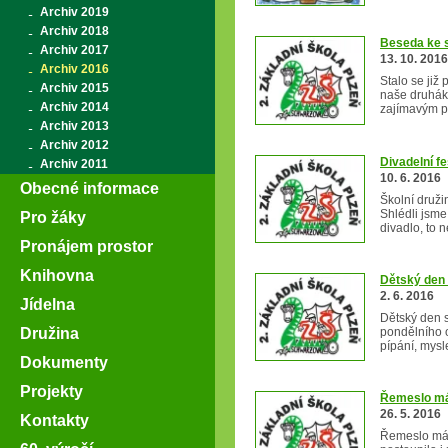
Archiv 2019
Archiv 2018
Beseda ke 
Archiv 2017
13. 10. 2016
Archiv 2016
Stalo se již
Archiv 2015
naše druháky
Archiv 2014
zajímavým p
Archiv 2013
Archiv 2012
Divadelní fe
Archiv 2011
10. 6. 2016
Obecné informace
Školní druži
Shlédli jsm
Pro žáky
divadlo, to
Pronájem prostor
Knihovna
Dětský den 
2. 6. 2016
Jídelna
Dětský den 
Družina
pondělního 
pípání, mysl
Dokumenty
Projekty
Řemeslo má
26. 5. 2016
Kontakty
Řemeslo má 