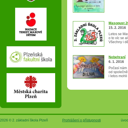
Masopust 2
15. 2. 2016
Letos se Ma
o to víc se a
Všechny i dě
Nebehraní
6. 1. 2016
Počasí nám z
od společně 
i letos mohl
2026 © 2. základní škola Plzeň
Prohlášení o přístupnosti
úvod