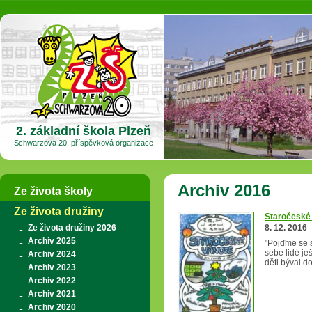
2. základní škola Plzeň
Schwarzova 20, příspěvková organizace
Archiv 2016
Ze života školy
Ze života družiny
Staročeské
Ze života družiny 2026
8. 12. 2016
Archiv 2025
"Pojďme se s
sebe lidé je
Archiv 2024
děti býval 
Archiv 2023
Archiv 2022
Archiv 2021
Archiv 2020