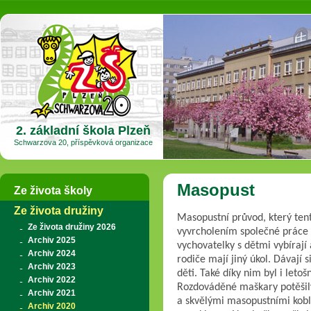
2. základní škola Plzeň
Schwarzova 20, příspěvková organizace
Masopust
Ze života školy
Ze života družiny
Masopustní průvod, který tent
Ze života družiny 2026
vyvrcholením společné práce d
Archiv 2025
vychovatelky s dětmi vybírají 
Archiv 2024
rodiče mají jiný úkol. Dávají 
Archiv 2023
děti. Také díky nim byl i letoš
Archiv 2022
Rozdováděné maškary potěšily 
Archiv 2021
a skvělými masopustními kobli
Archiv 2020