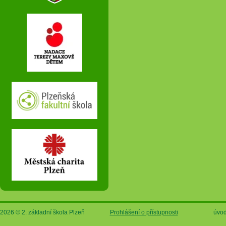
2026 © 2. základní škola Plzeň
Prohlášení o přístupnosti
úvod