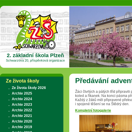
2. základní škola Plzeň
Schwarzova 20, příspěvková organizace
Předávání adven
Ze života školy
Ze života školy 2026
Žáci čtvrtých a pátých tříd připrav
Archiv 2025
koled a říkanek. Na konci pásma p
Archiv 2024
Každý z žáků měl připravené překva
i spojené těšení se na Štědrý den.
Archiv 2023
Archiv 2022
Kompletní fotogalerie
Archiv 2021
Archiv 2020
Archiv 2019