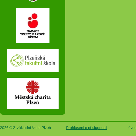
2026 © 2. základní škola Plzeň
Prohlášení o přístupnosti
úvod