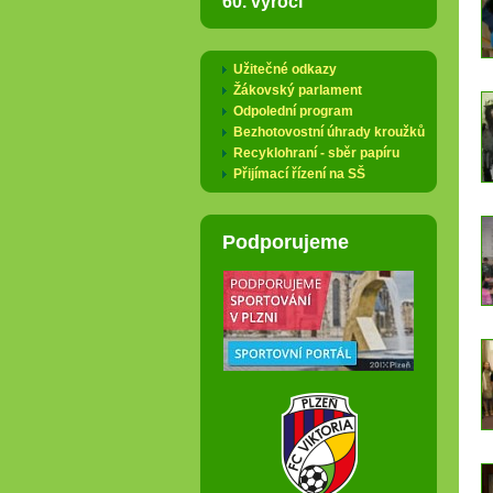
60. výročí
Užitečné odkazy
Žákovský parlament
Odpolední program
Bezhotovostní úhrady kroužků
Recyklohraní - sběr papíru
Přijímací řízení na SŠ
Podporujeme