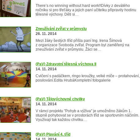
There’s no winning without hard work!!Dívky z devátého
ročníku si pro třeťáky a jejich paní učitelku připravily hodinu
tělesné výchovy. Děti si…
Zneužívání zvířat v průmyslu
26. 11. 2014
Mezi žáky šestých tříd přišla paní Ing. Irena Šímová
z organizace Svoboda zvířat. Program byl zaměřený na
zneužívání zvířat v průmyslu. Žáci se…
(PaV) Zdravotní tělesná výchova II
14. 11. 2014
Cvičení s padáčkem, ringo kroužky, velké míče – protahování,
posilování.Edita HrubáKompletní fotogalerie
(PaV) Tělovýchovné chvilky
14. 11. 2014
V rámci projektu "Pohyb a výživa" je umožněno žákům 1.
stupně pohybovat se v prostorách tříd se sportovním náčiním.
Využívají tak každou chvilku…
(PaV) Plavání 4. tříd
14. 11. 2014