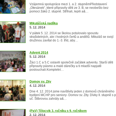
Vzájemná spolupráce mezi 1. a 2. stupněmPředstavení
„Otesánek“, které připravily děti ze 3. B, se neobešlo bez
pomoci žáků 2. stupně. Stříhali, lepili a&…
Mikulášská nadílka
5. 12. 2014
V pátek 5. 12. 2014 se školou potulovalo spoustu
strašidelných, ale i hodných čertů a andělů. Mikuláš se svojí
družinou zavítal do 1.-3. tříd, aby…
Advent 2014
5. 12. 2014
Žáci 1.C a 5.C oslavili společně začátek adventu. Starší děti
připravily pásmo a malé dárečky a ti mladší napjatě
poslouchali.Kompletní…
Domov sv. Zity
4. 12. 2014
Dne 4. 12. 2014 jsme navštívily jeden z domovů chráněného
bydlení MCHP pro seniory- Domov sv. Zity. Dívky II. stupně s p
uč. Štíbrovou zahrály a&…
(PaV) Tělocvik 3. ročníku s 9. ročníkem
2. 12. 2014