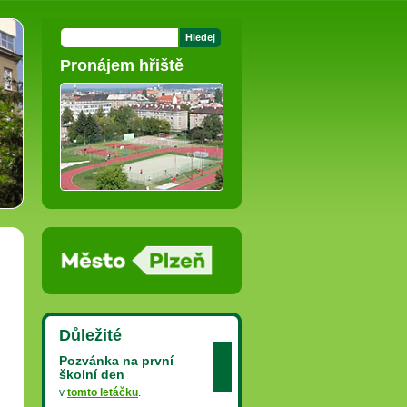
Pronájem hřiště
Důležité
Pozvánka na první
školní den
v
tomto letáčku
.