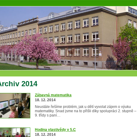
Archiv 2014
Zábavná matematika
18. 12. 2014
Neustále řešíme problém, jak u dětí vyvolat zájem o výuku
matematiky. Snad jsme na to přišli díky spolupráci 2. stupně –
9. třídy s paní…
Hodina vlastivědy v 5.C
18. 12. 2014