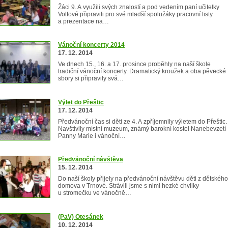
Žáci 9. A využili svých znalostí a pod vedením paní učitelky
Volfové připravili pro své mladší spolužáky pracovní listy
a prezentace na…
Vánoční koncerty 2014
17. 12. 2014
Ve dnech 15., 16. a 17. prosince proběhly na naší škole
tradiční vánoční koncerty. Dramatický kroužek a oba pěvecké
sbory si připravily svá…
Výlet do Přeštic
17. 12. 2014
Předvánoční čas si děti ze 4. A zpříjemnily výletem do Přeštic.
Navštívily místní muzeum, známý barokní kostel Nanebevzetí
Panny Marie i vánoční…
Předvánoční návštěva
15. 12. 2014
Do naší školy přijely na předvánoční návštěvu děti z dětského
domova v Trnové. Strávili jsme s nimi hezké chvilky
u stromečku ve vánočně…
(PaV) Otesánek
10. 12. 2014