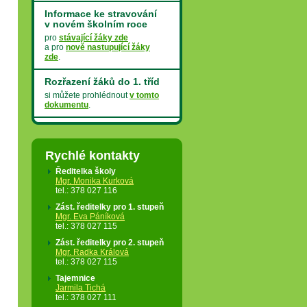
Informace ke stravování
v novém školním roce
pro
stávající žáky zde
a pro
nově nastupující žáky
zde
.
Rozřazení žáků do 1. tříd
si můžete prohlédnout
v tomto
dokumentu
.
Krácené vyučování
v posledním týdnu
Rychlé kontakty
23. 6. - 25. 6. 2026 - zkrácené
vyučování
Ředitelka školy
26. 6. 2026 - vydávání
Mgr. Monika Kurková
vysvědčení
tel.: 378 027 116
Oficiální sdělení ministra
Zást. ředitelky pro 1. stupeň
školství najdete
v tomto
Mgr. Eva Páníková
dokumentu
.
tel.: 378 027 115
Zást. ředitelky pro 2. stupeň
SCHOOLTURA
Mgr. Radka Králová
tel.: 378 027 115
První číslo našeho školního
časopisu Schooltura si můžete
Tajemnice
prohlédnout
pod tímto
Jarmila Tichá
odkazem
.
tel.: 378 027 111