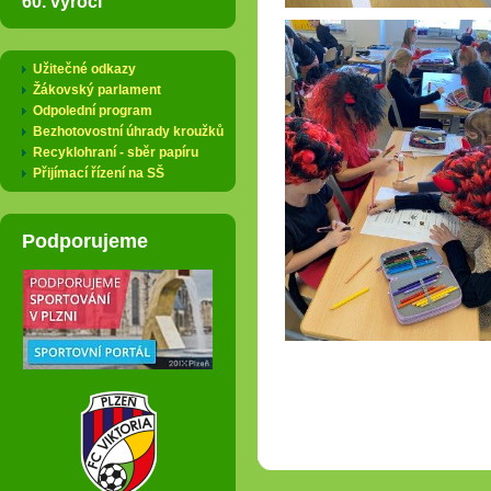
60. výročí
Užitečné odkazy
Žákovský parlament
Odpolední program
Bezhotovostní úhrady kroužků
Recyklohraní - sběr papíru
Přijímací řízení na SŠ
Podporujeme