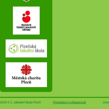
2026 © 2. základní škola Plzeň
Prohlášení o přístupnosti
úvod