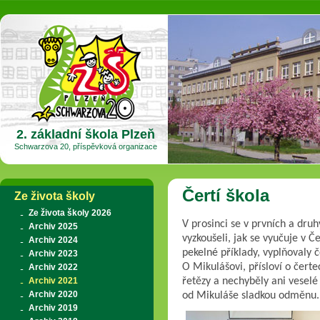
2. základní škola Plzeň
Schwarzova 20, příspěvková organizace
Čertí škola
Ze života školy
Ze života školy 2026
V prosinci se v prvních a druhý
Archiv 2025
vyzkoušeli, jak se vyučuje v Č
Archiv 2024
pekelné příklady, vyplňovaly č
Archiv 2023
O Mikulášovi, přísloví o čertec
Archiv 2022
Archiv 2021
řetězy a nechyběly ani veselé 
Archiv 2020
od Mikuláše sladkou odměnu.
Archiv 2019