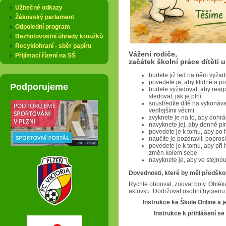
Užitečné odkazy
Žákovský parlament
Odpolední program
Bezhotovostní úhrady kroužků
Recyklohraní - sběr papíru
Vážení rodiče,
Přijímací řízení na SŠ
začátek školní práce dítěti u
budete již teď na něm vyžad
povedete je, aby klidně a p
Podporujeme
budete vyžadovat, aby reag
sledovat, jak je plní
soustředíte dítě na vykonáv
vedlejšími věcmi
zvyknete je na to, aby dohr
navyknete jej, aby denně pln
povedete je k tomu, aby po h
naučíte je pozdravit, popros
povedete je k tomu, aby při 
změn kolem sebe
navyknete je, aby ve stejnou
Dovednosti, které by měl předško
Rychle obouvat, zouvat boty. Obléka
aktovku. Dodržovat osobní hygienu. 
Instrukce ke Škole Online a je
Instrukce k přihlášení s