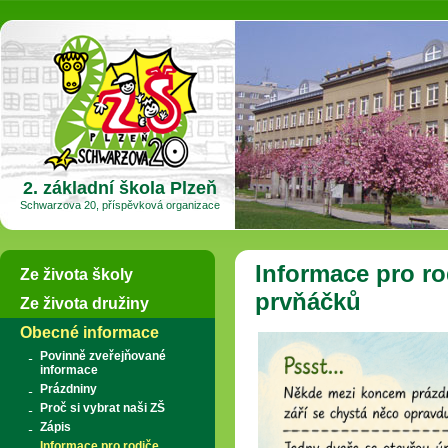
2. základní škola Plzeň
Schwarzova 20, příspěvková organizace
Informace pro r
Ze života školy
prvňáčků
Ze života družiny
Obecné informace
Povinně zveřejňované
informace
Prázdniny
Proč si vybrat naši ZŠ
Zápis
Informace pro rodiče