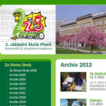
2. základní škola Plzeň
Schwarzova 20, příspěvková organizace
Archiv 2013
Ze života školy
Ze života školy 2026
26. školní 
Archiv 2025
15. 5. 2013
Archiv 2024
15. 5. 2013 
Archiv 2023
Dopoledne žác
Archiv 2022
disciplínách
Archiv 2021
Archiv 2020
Úborsko
Archiv 2019
3. 5. 2013