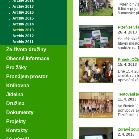
Archiv 2018
Týden plný z
Archiv 2017
6.tříd v pří
Archiv 2016
šumavské p
Archiv 2015
Archiv 2014
Plzeň ze vš
Archiv 2013
26. 4. 2013
Archiv 2012
Soutěž plzeň
Archiv 2011
hlavní město
soutěže na 
Ze života družiny
Obecné informace
Projekt OČ
15. 4. 2013
Pro žáky
Dne 15.4.20
člověka za b
Pronájem prostor
upevnění zá
Knihovna
Jídelna
Testování p
11. 4. 2013
Družina
Ve čtvrtek 11
pohybové akt
Dokumenty
Plzeňského 
Projekty
Zdravé zou
Kontakty
2. 4. 2013