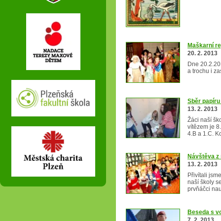
Maškarní re
20. 2. 2013
Dne 20.2.2013
a trochu i za
Sběr papíru 
13. 2. 2013
Žáci naší šk
vítězem je 8
4.B a 1.C. 
Návštěva z
13. 2. 2013
Přivítali js
naší školy s
prvňáčci na
Beseda s v
7. 2. 2013