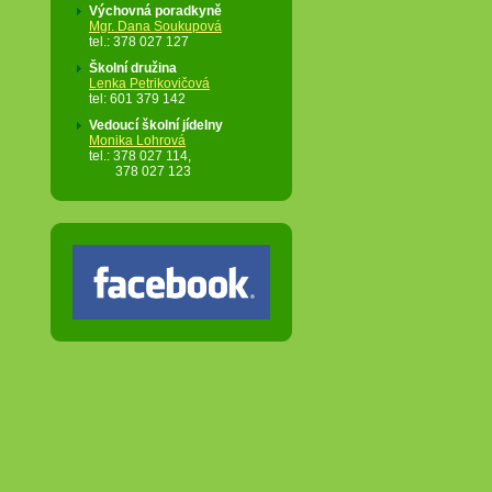
Výchovná poradkyně
Nabídka školního bufetu
Mgr. Dana Soukupová
Kompletní nabídku včetně
tel.: 378 027 127
možnosti objednávání svačin
pro vaše dítě přímo do školy
Školní družina
najdete zde
.
Lenka Petrikovičová
tel: 601
379 142
Důležité kontakty
Vedoucí školní jídelny
Monika Lohrová
v případě krizových situaci
tel.: 378 027 114,
najdete v tomto souboru
.
378 027 123
Plzeňská karta
pro prvňáčky zdarma!
ZDE
si můžete prohlédnout
plakát a
ZDE
si přečíst
podrobnější informace.
Doprava dětí do 15 let
zdarma
Důležité informace o MHD
zdarma pro děti do 15 let
se
dozvíte z tohoto letáku
.
Rozdíly ve vnější a vnitřní zóně
jsou popsány zde
.