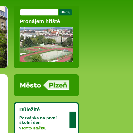
Pronájem hřiště
Důležité
Pozvánka na první
školní den
v
tomto letáčku
.