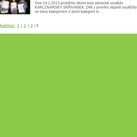
Dne 14.1.2013 proběhlo školní kolo pěvecké soutěže
KARLOVARSKÝ SKŘIVÁNEK. Děti z prvního stupně soutěžily
ve dvou kategoriích.V první kategorii si…
ředchozí
1
|
2
|
3
|
4