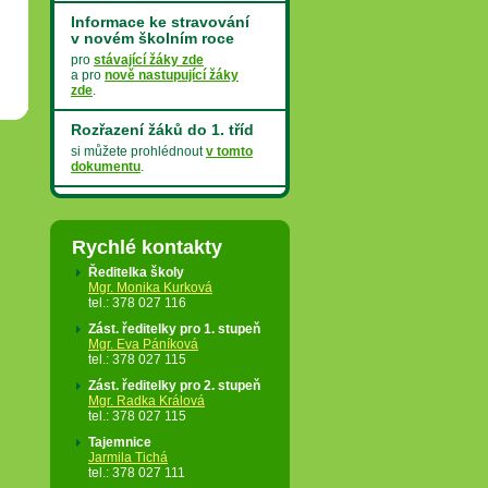
Informace ke stravování
v novém školním roce
pro
stávající žáky zde
a pro
nově nastupující žáky
zde
.
Rozřazení žáků do 1. tříd
si můžete prohlédnout
v tomto
dokumentu
.
Krácené vyučování
v posledním týdnu
Rychlé kontakty
23. 6. - 25. 6. 2026 - zkrácené
vyučování
Ředitelka školy
26. 6. 2026 - vydávání
Mgr. Monika Kurková
vysvědčení
tel.: 378 027 116
Oficiální sdělení ministra
Zást. ředitelky pro 1. stupeň
školství najdete
v tomto
Mgr. Eva Páníková
dokumentu
.
tel.: 378 027 115
Zást. ředitelky pro 2. stupeň
SCHOOLTURA
Mgr. Radka Králová
tel.: 378 027 115
První číslo našeho školního
časopisu Schooltura si můžete
Tajemnice
prohlédnout
pod tímto
Jarmila Tichá
odkazem
.
tel.: 378 027 111