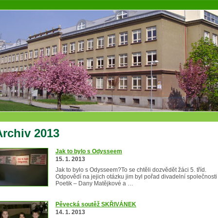
Archiv 2013
Jak to bylo s Odysseem
15. 1. 2013
Jak to bylo s Odysseem?To se chtěli dozvědět žáci 5. tříd.
Odpovědí na jejich otázku jim byl pořad divadelní společnosti
Poetik – Dany Matějkové a …
Pěvecká soutěž SKŘIVÁNEK
14. 1. 2013